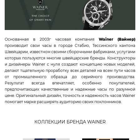
BALL
FREDERIQUE CONSTANT
WAINER
TISSOT
Основанная в 2003г часовая компания
Wainer (Вайнер)
CANDINO
производит свои часы в городе Стабио, Тессинского кантона
JACQUES LEMANS
Швейцарии, известном своими сборочными фабриками, услугами
TAG HEUER
которых пользуются многие швейцарские бренды. Конструкторы
и дизайнеры Wainer с нуля создают концепцию новых моделей,
CERTINA
делают тщательную проработку всех деталей на всем пути часов
RADO
от промышленного образца до серийного производства.
SWISS MILITARY HANOWA
Результат всегда впечатляет, особенно покупателей,
предпочитающих качественные и надежные часы по разумной
ROAMER
цене. Оригинальный дизайн, точность и надежность часов Wainer
CLAUDE BERNARD
помогает марке расширять аудиторию своих поклонников.
GC
MICHEL HERBELIN
КОЛЛЕКЦИИ БРЕНДА WAINER
VICTORINOX