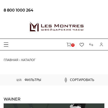
8 800 1000 264
ФИЛЬТРЫ
В наличии
0
ЦЕНА
ГЛАВНАЯ
КАТАЛОГ
БРЕНД
AUGUSTE REYMOND
СОРТИРОВАТЬ
ФИЛЬТРЫ
CENTURY
CARL VON ZEYTEN
MAURICE LACROIX
WAINER
EPOS
LONGINES