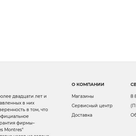
О КОМПАНИИ
С
более двадцати лет и
Магазины
8 
авленных в них
Сервисный центр
(П
веренность в том, что
Доставка
Об
 официальное
арантия фирмы–
s Montres"