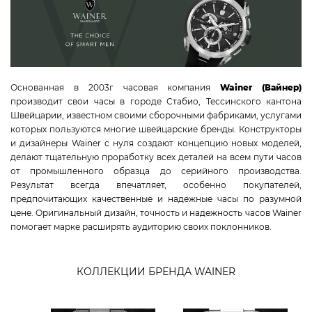
WAINER
TISSOT
CANDINO
JACQUES LEMANS
Основанная в 2003г часовая компания
Wainer (Вайнер)
TAG HEUER
производит свои часы в городе Стабио, Тессинского кантона
CERTINA
Швейцарии, известном своими сборочными фабриками, услугами
RADO
которых пользуются многие швейцарские бренды. Конструкторы
и дизайнеры Wainer с нуля создают концепцию новых моделей,
SWISS MILITARY HANOWA
делают тщательную проработку всех деталей на всем пути часов
ROAMER
от промышленного образца до серийного производства.
CLAUDE BERNARD
Результат всегда впечатляет, особенно покупателей,
предпочитающих качественные и надежные часы по разумной
GC
цене. Оригинальный дизайн, точность и надежность часов Wainer
MICHEL HERBELIN
помогает марке расширять аудиторию своих поклонников.
VICTORINOX
КОЛЛЕКЦИИ БРЕНДА WAINER
КОЛЛЕКЦИИ