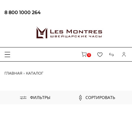
8 800 1000 264
ФИЛЬТРЫ
Спецпредложение
В наличии
0
ЦЕНА
ГЛАВНАЯ
КАТАЛОГ
БРЕНД
СОРТИРОВАТЬ
ФИЛЬТРЫ
AUGUSTE REYMOND
CENTURY
CARL VON ZEYTEN
MAURICE LACROIX
EPOS