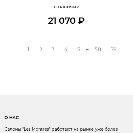
в наличии
21 070 ₽
...
1
2
3
4
5
58
59
О НАС
Салоны "Les Montres" работают на рынке уже более