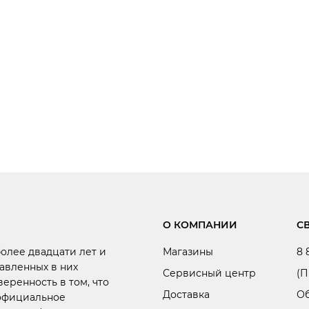
О КОМПАНИИ
С
более двадцати лет и
Магазины
8 
авленных в них
Сервисный центр
(П
веренность в том, что
Доставка
Об
 официальное