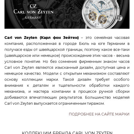
Увидеть еще
КОЛЛЕКЦИИ
Carl von Zeyten (Карл фон Зейтен)
– это семейная часовая
компания, расположенная в городе Бюль на юге Германии в
Classic Fashion
получасе езды от швейцарской границы, поэтому какое все-таки
Classic Gent
(швейцарское или немецкое) происхождение этих часов - весьма
условное понятие. Но без сомнения фирменным знаком часов
Classic Lady
Carl von Zeyten являются изысканный дизайн, доступная цена и
Dual Balance Gent
немецкое качество. Модели с открытым механизмом составляют
Fashion Lady
основу коллекции марки. Такой дизайн требует особого
внимания к деталям и тщательности обработки каждого
Pocket Watch
механизма, и мастера компании в процессе ручной сборки
Skeleton Classic
добиваются впечатляющих результатов. Большинство моделей
Carl von Zeyten выпускается ограниченным тиражом.
Skeleton Day & Night
Skeleton Gent
ПОДРОБНЕЕ НА САЙТЕ МАРКИ
Skeleton Lady
Skeleton Tradition
КОЛЛЕКЦИИ БРЕНДА CARL VON ZEYTEN