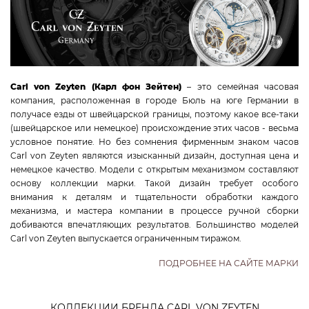
Увидеть еще
КОЛЛЕКЦИИ
Carl von Zeyten (Карл фон Зейтен)
– это семейная часовая
компания, расположенная в городе Бюль на юге Германии в
Classic Fashion
получасе езды от швейцарской границы, поэтому какое все-таки
Classic Gent
(швейцарское или немецкое) происхождение этих часов - весьма
условное понятие. Но без сомнения фирменным знаком часов
Classic Lady
Carl von Zeyten являются изысканный дизайн, доступная цена и
Dual Balance Gent
немецкое качество. Модели с открытым механизмом составляют
Fashion Lady
основу коллекции марки. Такой дизайн требует особого
внимания к деталям и тщательности обработки каждого
Pocket Watch
механизма, и мастера компании в процессе ручной сборки
Skeleton Classic
добиваются впечатляющих результатов. Большинство моделей
Carl von Zeyten выпускается ограниченным тиражом.
Skeleton Day & Night
Skeleton Gent
ПОДРОБНЕЕ НА САЙТЕ МАРКИ
Skeleton Lady
Skeleton Tradition
КОЛЛЕКЦИИ БРЕНДА CARL VON ZEYTEN