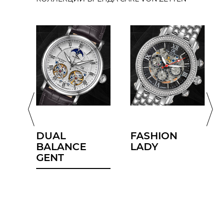
Sport Gent
Trend Fashion Lady
КОРПУС
ДИАМЕТР/ШИРИНА
КОМПЛЕКТАЦИЯ
БРАСЛЕТ/РЕМЕНЬ
DUAL
FASHION
BALANCE
LADY
ЦИФЕРБЛАТ
GENT
СТЕКЛО
ФУНКЦИИ