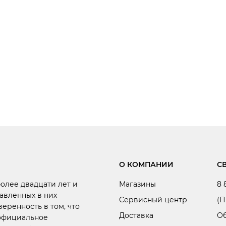
О КОМПАНИИ
С
более двадцати лет и
Магазины
8 
авленных в них
Сервисный центр
(П
веренность в том, что
Доставка
Об
 официальное