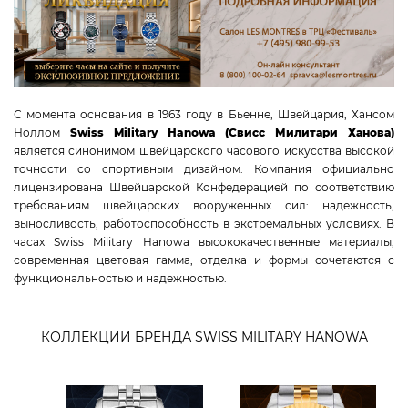
WAINER
TISSOT
CANDINO
JACQUES LEMANS
С момента основания в 1963 году в Бьенне, Швейцария, Хансом
TAG HEUER
Ноллом
Swiss Military Hanowa (Свисс Милитари Ханова)
CERTINA
является синонимом швейцарского часового искусства высокой
RADO
точности со спортивным дизайном. Компания официально
лицензирована Швейцарской Конфедерацией по соответствию
SWISS MILITARY HANOWA
требованиям швейцарских вооруженных сил: надежность,
ROAMER
выносливость, работоспособность в экстремальных условиях. В
CLAUDE BERNARD
часах Swiss Military Hanowa высококачественные материалы,
современная цветовая гамма, отделка и формы сочетаются с
GC
функциональностью и надежностью.
MICHEL HERBELIN
VICTORINOX
КОЛЛЕКЦИИ БРЕНДА SWISS MILITARY HANOWA
КОЛЛЕКЦИИ