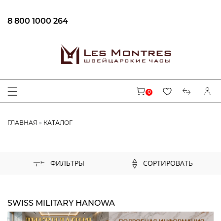
8 800 1000 264
ФИЛЬТРЫ
ЦЕНА
0
БРЕНД
ГЛАВНАЯ
КАТАЛОГ
AUGUSTE REYMOND
CENTURY
CARL VON ZEYTEN
СОРТИРОВАТЬ
ФИЛЬТРЫ
MAURICE LACROIX
EPOS
LONGINES
SWISS MILITARY HANOWA
BALL
FREDERIQUE CONSTANT