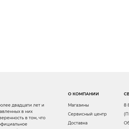
О КОМПАНИИ
С
более двадцати лет и
Магазины
8 
авленных в них
Сервисный центр
(П
веренность в том, что
Доставка
Об
 официальное