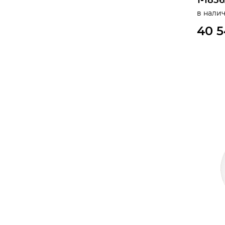
1-185
в нали
40 5