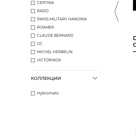
CERTINA
RADO
SWISS MILITARY HANOWA
ROAMER
CLAUDE BERNARD
CLASSIC JL
DERBY
GC
MICHEL HERBELIN
VICTORINOX
КОЛЛЕКЦИИ
Hybromatic
Eco Power-Solar
Sport JL
High Tech Ceramic
Classic JL
Derby