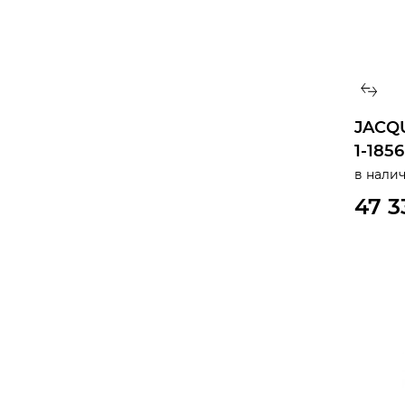
JACQ
1-185
в нали
47 3