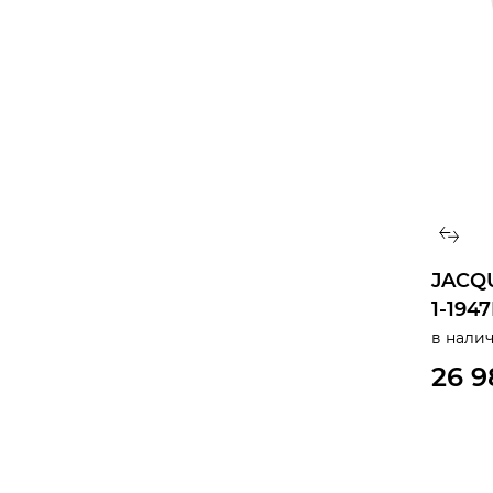
Design Collection
La Passion
ПОЛ
КОРПУС
ДИЗАЙН
JACQ
ДИАМЕТР/ШИРИНА
1-194
в нали
БРАСЛЕТ/РЕМЕНЬ
26 9
ЦИФЕРБЛАТ
СТЕКЛО