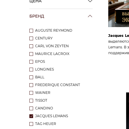
ЦЕНА
БРЕНД
AUGUSTE REYMOND
Jacques L
CENTURY
выделяются
CARL VON ZEYTEN
Lemans. В 
поддержива
MAURICE LACROIX
EPOS
LONGINES
BALL
FREDERIQUE CONSTANT
WAINER
TISSOT
CANDINO
JACQUES LEMANS
TAG HEUER