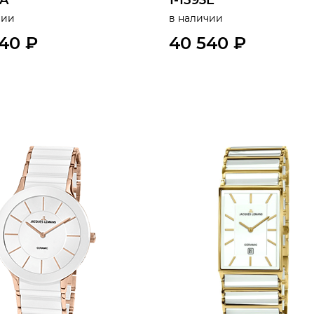
6A
1-1593E
чии
в наличии
40 ₽
40 540 ₽