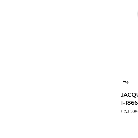
JACQ
1-186
под зак