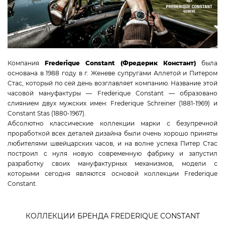
WAINER
TISSOT
CANDINO
JACQUES LEMANS
Компания
Frederique Constant (Фредерик Констант)
была
TAG HEUER
основана в 1988 году в г. Женеве супругами Аллетой и Питером
CERTINA
Стас, который по сей день возглавляет компанию. Название этой
RADO
часовой мануфактуры — Frederique Constant — образовано
слиянием двух мужских имен: Frederique Schreiner (1881-1969) и
SWISS MILITARY HANOWA
Constant Stas (1880-1967).
ROAMER
Абсолютно классические коллекции марки с безупречной
CLAUDE BERNARD
проработкой всех деталей дизайна были очень хорошо приняты
любителями швейцарских часов, и на волне успеха Питер Стас
GC
построил с нуля новую современную фабрику и запустил
MICHEL HERBELIN
разработку своих мануфактурных механизмов, модели с
VICTORINOX
которыми сегодня являются основой коллекции Frederique
Constant.
КОЛЛЕКЦИИ
КОЛЛЕКЦИИ БРЕНДА FREDERIQUE CONSTANT