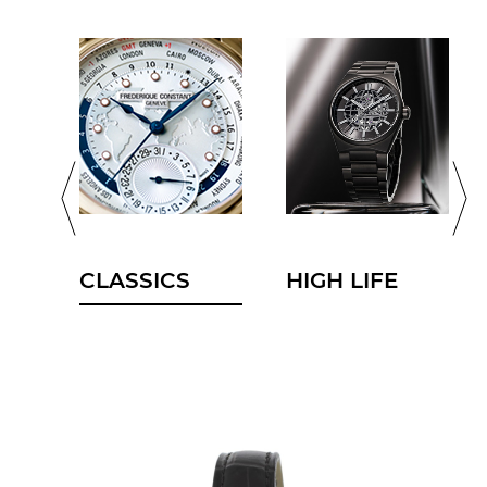
Classics
High Life
Slimline
ПОЛ
ТИП МЕХАНИЗМА
КОРПУС
CLASSICS
HIGH LIFE
ДИАМЕТР/ШИРИНА
КОМПЛЕКТАЦИЯ
БРАСЛЕТ/РЕМЕНЬ
ЦИФЕРБЛАТ