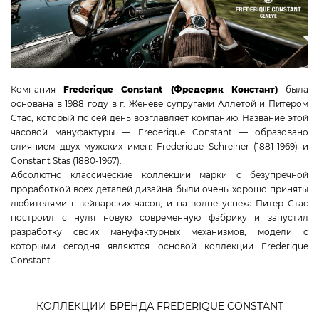
CANDINO
JACQUES LEMANS
TAG HEUER
CERTINA
Компания
Frederique Constant (Фредерик Констант)
была
RADO
основана в 1988 году в г. Женеве супругами Аллетой и Питером
SWISS MILITARY HANOWA
Стас, который по сей день возглавляет компанию. Название этой
ROAMER
часовой мануфактуры — Frederique Constant — образовано
слиянием двух мужских имен: Frederique Schreiner (1881-1969) и
CLAUDE BERNARD
Constant Stas (1880-1967).
GC
Абсолютно классические коллекции марки с безупречной
MICHEL HERBELIN
проработкой всех деталей дизайна были очень хорошо приняты
любителями швейцарских часов, и на волне успеха Питер Стас
VICTORINOX
построил с нуля новую современную фабрику и запустил
разработку своих мануфактурных механизмов, модели с
которыми сегодня являются основой коллекции Frederique
КОЛЛЕКЦИИ
Constant.
Classics
High Life
КОЛЛЕКЦИИ БРЕНДА FREDERIQUE CONSTANT