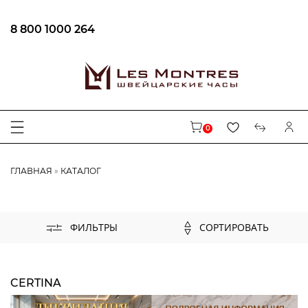
8 800 1000 264
ФИЛЬТРЫ
ЦЕНА
0
БРЕНД
ГЛАВНАЯ
КАТАЛОГ
AUGUSTE REYMOND
CENTURY
CARL VON ZEYTEN
СОРТИРОВАТЬ
ФИЛЬТРЫ
MAURICE LACROIX
EPOS
LONGINES
CERTINA
BALL
FREDERIQUE CONSTANT