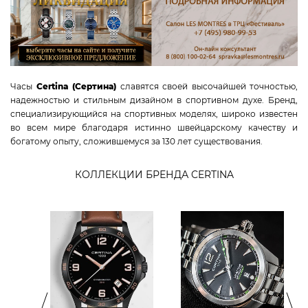
WAINER
TISSOT
CANDINO
JACQUES LEMANS
Часы
Certina (Сертина)
славятся своей высочайшей точностью,
TAG HEUER
надежностью и стильным дизайном в спортивном духе. Бренд,
CERTINA
специализирующийся на спортивных моделях, широко известен
RADO
во всем мире благодаря истинно швейцарскому качеству и
богатому опыту, сложившемуся за 130 лет существования.
SWISS MILITARY HANOWA
ROAMER
КОЛЛЕКЦИИ БРЕНДА CERTINA
CLAUDE BERNARD
GC
MICHEL HERBELIN
VICTORINOX
КОЛЛЕКЦИИ