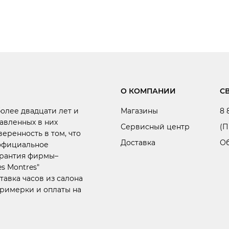
О КОМПАНИИ
С
более двадцати лет и
Магазины
8 
авленных в них
Сервисный центр
(П
веренность в том, что
Доставка
Об
 официальное
арантия фирмы–
s Montres"
тавка часов из салона
примерки и оплаты на