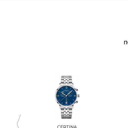
П
CERTINA