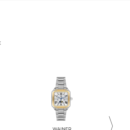
Е
WAINER