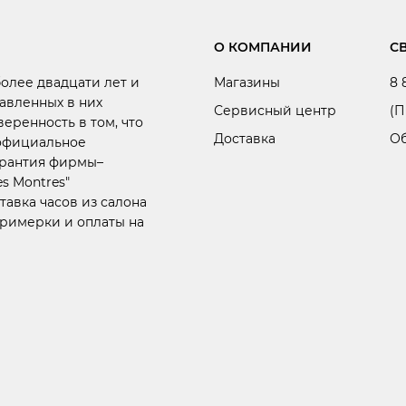
О КОМПАНИИ
С
более двадцати лет и
Магазины
8 
авленных в них
Сервисный центр
(П
веренность в том, что
Доставка
Об
 официальное
арантия фирмы–
s Montres"
тавка часов из салона
примерки и оплаты на