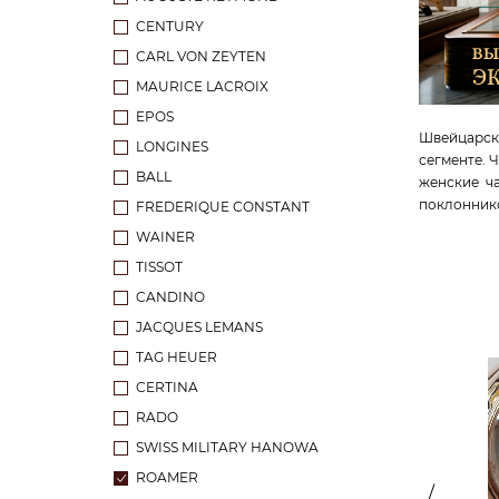
CENTURY
CARL VON ZEYTEN
MAURICE LACROIX
EPOS
Швейцарск
LONGINES
сегменте. 
BALL
женские ч
поклоннико
FREDERIQUE CONSTANT
WAINER
TISSOT
CANDINO
JACQUES LEMANS
TAG HEUER
CERTINA
RADO
SWISS MILITARY HANOWA
ROAMER