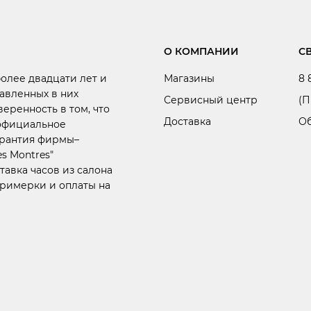
О КОМПАНИИ
С
более двадцати лет и
Магазины
8 
авленных в них
Сервисный центр
(П
веренность в том, что
Доставка
Об
 официальное
арантия фирмы–
s Montres"
тавка часов из салона
примерки и оплаты на