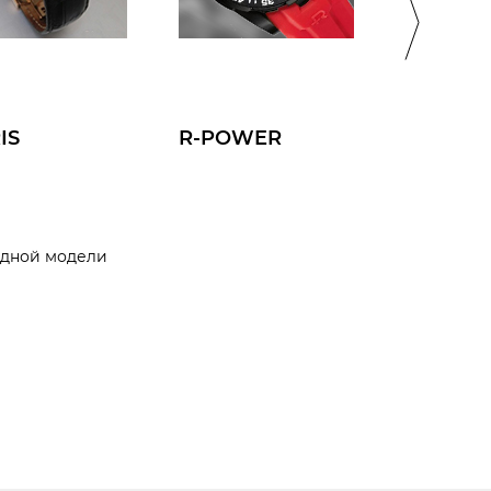
IS
R-POWER
SUPERI
одной модели