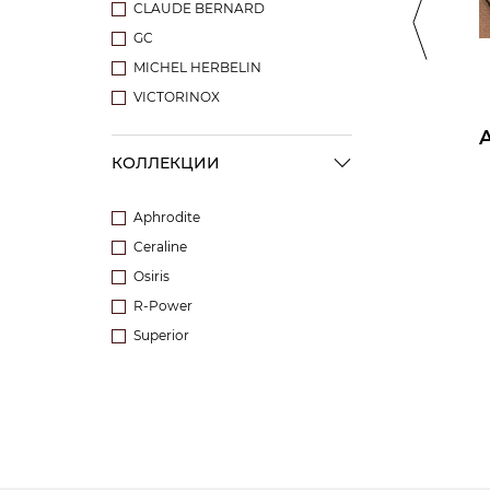
CLAUDE BERNARD
GC
MICHEL HERBELIN
VICTORINOX
R-POWER
SUPERIOR
КОЛЛЕКЦИИ
Aphrodite
Ceraline
Osiris
R-Power
Superior
Сбросить