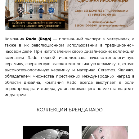
CANDINO
JACQUES LEMANS
TAG HEUER
CERTINA
Компания
Rado (Радо)
— признанный эксперт в материалах, а
RADO
также в их революционном использовании в традиционном
SWISS MILITARY HANOWA
часовом деле. При изготовлении своих дизайнерских коллекций
ROAMER
компания Rado первой использовала высокотехнологичную
керамику, сверхлегкую высокотехнологичную керамику, цветную
CLAUDE BERNARD
высокотехнологичную керамику и материал Ceramos. Являясь
GC
обладателем множества престижных международных наград в
MICHEL HERBELIN
области дизайна, компания Rado всегда выступает в роли
первопроходца и лидера, устанавливающего новые стандарты в
VICTORINOX
индустрии.
КОЛЛЕКЦИИ
КОЛЛЕКЦИИ БРЕНДА RADO
Esenza
True