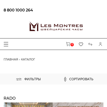
8 800 1000 264
ФИЛЬТРЫ
БРЕНД
0
AUGUSTE REYMOND
CENTURY
ГЛАВНАЯ
КАТАЛОГ
CARL VON ZEYTEN
MAURICE LACROIX
EPOS
СОРТИРОВАТЬ
ФИЛЬТРЫ
LONGINES
BALL
FREDERIQUE CONSTANT
RADO
WAINER
TISSOT