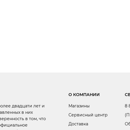
О КОМПАНИИ
С
более двадцати лет и
Магазины
8 
авленных в них
Сервисный центр
(П
веренность в том, что
Доставка
Об
 официальное