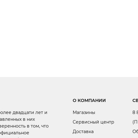
О КОМПАНИИ
С
более двадцати лет и
Магазины
8 
авленных в них
Сервисный центр
(П
веренность в том, что
Доставка
Об
 официальное