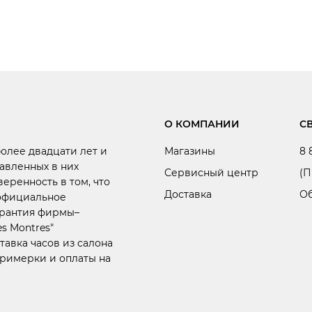
О КОМПАНИИ
С
более двадцати лет и
Магазины
8 
авленных в них
Сервисный центр
(П
веренность в том, что
Доставка
Об
 официальное
арантия фирмы–
s Montres"
тавка часов из салона
примерки и оплаты на